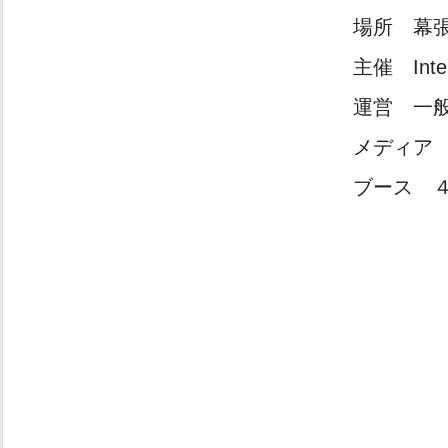
場所 幕
主催 Int
運営 一
メディ
ブース ４U0