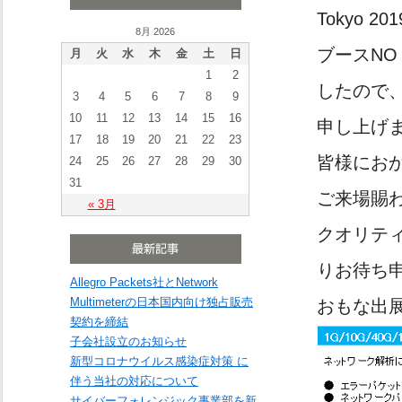
Tokyo 20
8月 2026
ブースNO：
月
火
水
木
金
土
日
1
2
したので
3
4
5
6
7
8
9
10
11
12
13
14
15
16
申し上げ
17
18
19
20
21
22
23
皆様にお
24
25
26
27
28
29
30
31
ご来場賜
« 3月
クオリテ
りお待ち
Allegro Packets社とNetwork
Multimeterの日本国内向け独占販売
おもな出
契約を締結
子会社設立のお知らせ
新型コロナウイルス感染症対策 に
伴う当社の対応について
サイバーフォレンジック事業部を新