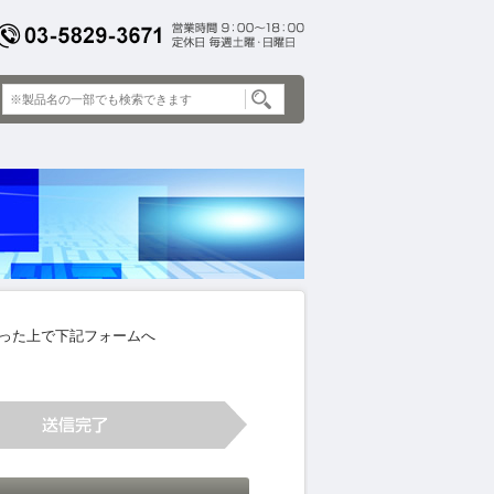
ネットワーク総合カタログダ
なった上で下記フォームへ