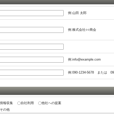
例:山田 太郎
例:株式会社○○商会
例:info@example.com
例:090-1234-5678 または 090
情報収集
自社利用
他社への提案
その他